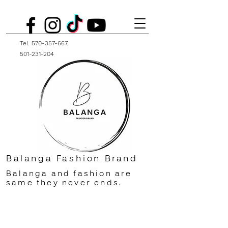
Tel.
570-357-667
,
501-231-204
Balanga Fashion Brand
Balanga and fashion are
same they never ends.