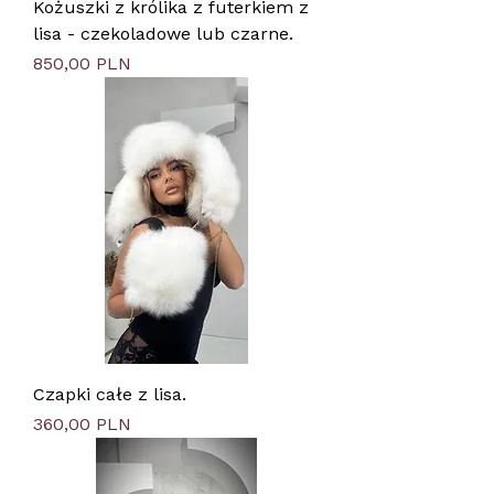
Kożuszki z królika z futerkiem z
lisa - czekoladowe lub czarne.
Preis
850,00 PLN
Czapki całe z lisa.
Preis
360,00 PLN