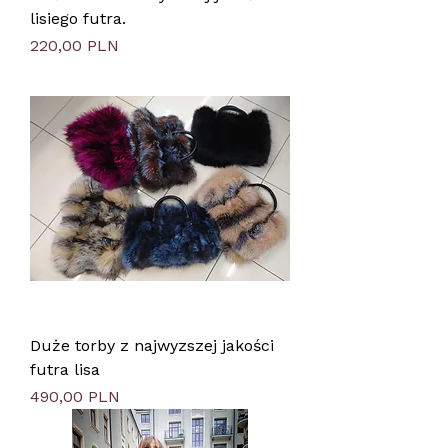
lisiego futra.
Preis
220,00 PLN
Duże torby z najwyzszej jakości
futra lisa
Preis
490,00 PLN