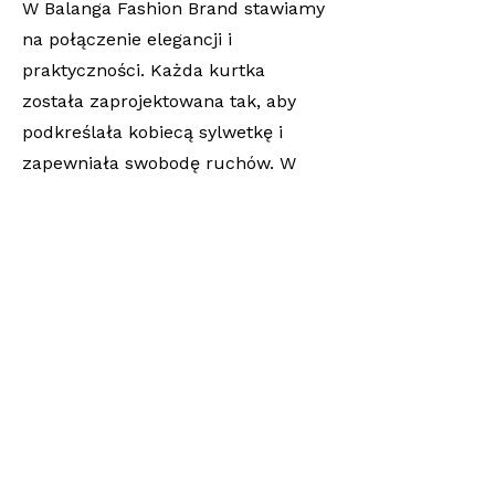
W Balanga Fashion Brand stawiamy
na połączenie elegancji i
praktyczności. Każda kurtka
została zaprojektowana tak, aby
podkreślała kobiecą sylwetkę i
zapewniała swobodę ruchów. W
kolekcjach dostępne są zarówno
klasyczne odcienie – czerni, beżu
czy szarości – jak i modne kolory
sezonowe. Dzięki temu nasze
produkty idealnie wpisują się w
aktualne trendy, a jednocześnie
pozostają ponadczasowe.
Wszystkie modele powstają z
wysokogatunkowych materiałów,