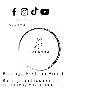
Tel.
570-357-667
,
501-231-204
Balanga Fashion Brand
Balanga and fashion are
same they never ends.