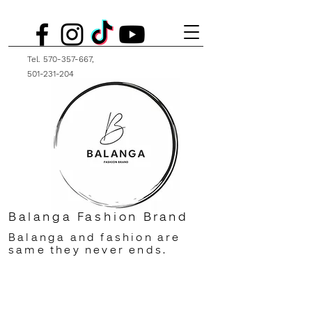
Tel.
570-357-667
,
501-231-204
Balanga Fashion Brand
Balanga and fashion are
same they never ends.