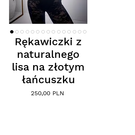
Rękawiczki z
naturalnego
lisa na złotym
łańcuszku
Preis
250,00 PLN
Wchodzące w skład asortymentu
naszej hurtowni rękawiczki z
naturalnego futra lisa to
propozycja dla marek i butików