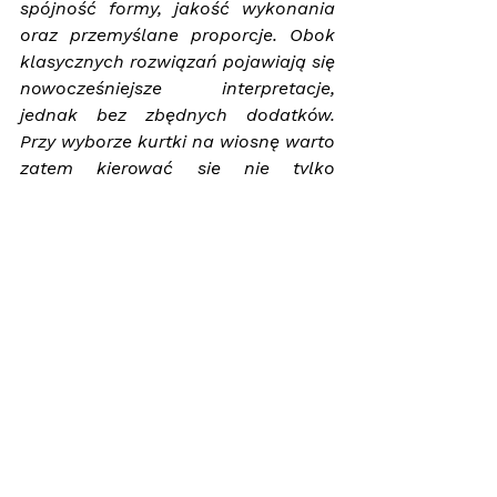
spójność formy, jakość wykonania 
oraz przemyślane proporcje. Obok 
klasycznych rozwiązań pojawiają się 
nowocześniejsze interpretacje, 
jednak bez zbędnych dodatków. 
Przy wyborze kurtki na wiosnę warto 
zatem kierować się nie tylko 
aktualnymi trendami, ale przede 
wszystkim jej funkcjonalnością. 
Przemyślane podejście do 
kompletowania garderoby pozwala 
ograniczyć przypadkowe decyzje 
zakupowe, a tym samym tworzyć 
zestawy ubrań, sprawdzające się w 
różnych sytuacjach.