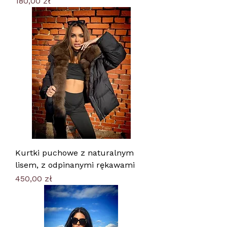
Cena
180,00 zł
Kurtki puchowe z naturalnym
lisem, z odpinanymi rękawami
Cena
450,00 zł