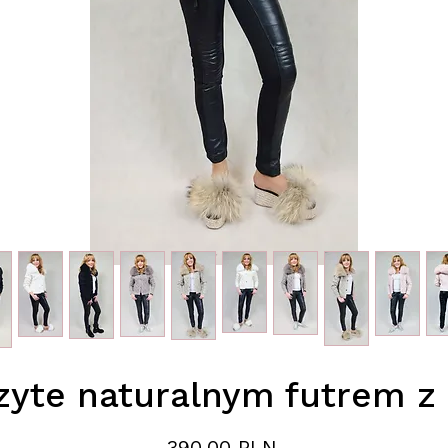
yte naturalnym futrem z l
Preis
390,00 PLN