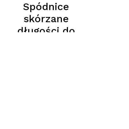
Spódnice
skórzane
długości do
połowy łydki
Preis
620,00 PLN
Podana cena jest cena hurtową
netto, obowiązuje przy zamówieniu
minimum 5szt.
Tel.
570-357-667
,
501-231-204