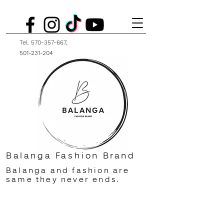
Tel.
570-357-667
,
501-231-204
Balanga Fashion Brand
Balanga and fashion are
same they never ends.