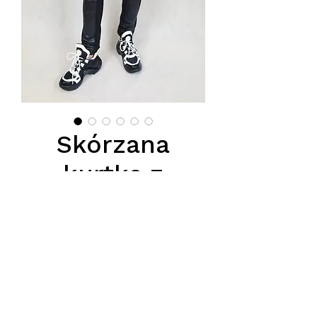
Skórzana
kurtka z
kapturem lub
stujką
Preis
980,00 PLN
Podana cena jest cena hurtową