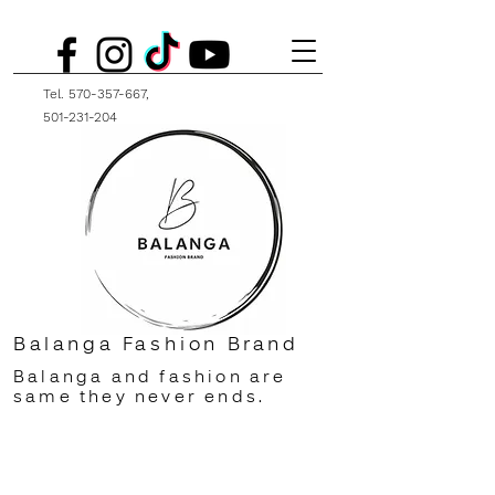
Tel.
570-357-667
,
501-231-204
Balanga Fashion Brand
Balanga and fashion are
same they never ends.