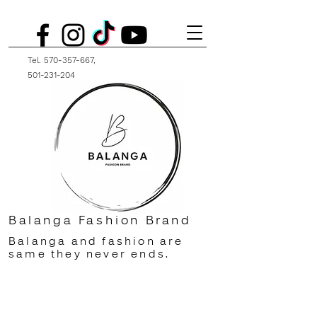
Tel.
570-357-667
,
501-231-204
Balanga Fashion Brand
Balanga and fashion are
same they never ends.