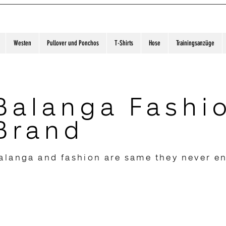
Westen
Pullover und Ponchos
T-Shirts
Hose
Trainingsanzüge
Balanga Fashi
Brand
alanga and fashion are same they never e