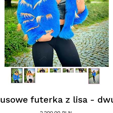
usowe futerka z lisa - d
Preis
2.200,00 PLN