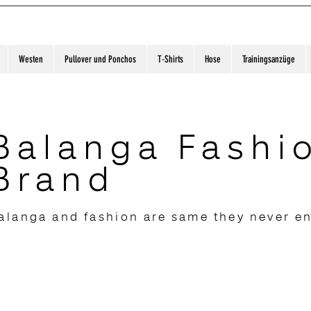
Westen
Pullover und Ponchos
T-Shirts
Hose
Trainingsanzüge
Balanga Fashi
Brand
alanga and fashion are same they never e