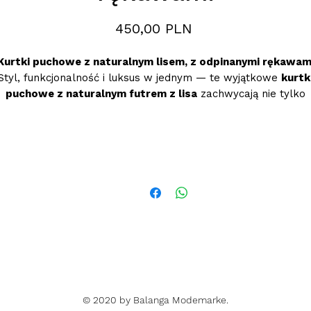
Preis
450,00 PLN
Kurtki puchowe z naturalnym lisem, z odpinanymi rękawam
Styl, funkcjonalność i luksus w jednym — te wyjątkowe
kurtk
puchowe z naturalnym futrem z lisa
zachwycają nie tylko
eleganckim wyglądem, ale także praktycznym rozwiązaniem
Dzięki
odpinanym rękawom
model można w mgnieniu oka
rzemienić w efektowną
kamizelkę
, idealną na cieplejsze dni 
do stylizacji warstwowych.
ażda kurtka została zaprojektowana z dbałością o detale — 
iękkiego wypełnienia po bogate, naturalne futro, które doda
całości prestiżu i wyjątkowego charakteru.
Dostępne kolory:
Biała
Khaki
Bordowa
Czarna ze srebrnym lisem
© 2020 by Balanga Modemarke.
Czarna z rudym lisem