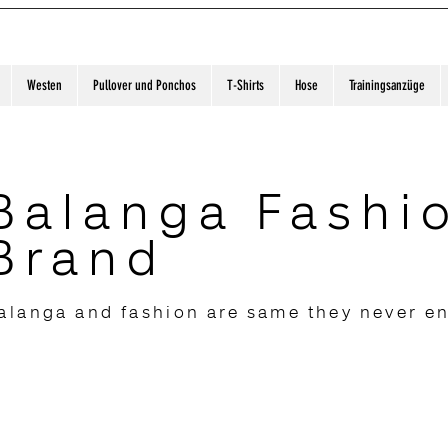
Westen
Pullover und Ponchos
T-Shirts
Hose
Trainingsanzüge
Balanga Fashi
Brand
alanga and fashion are same they never e