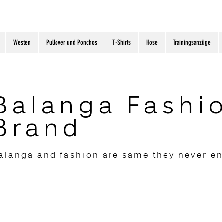
Westen
Pullover und Ponchos
T-Shirts
Hose
Trainingsanzüge
Balanga Fashi
Brand
alanga and fashion are same they never e