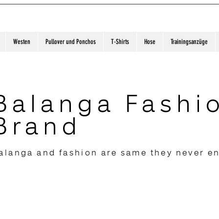
Westen
Pullover und Ponchos
T-Shirts
Hose
Trainingsanzüge
Balanga Fashi
Brand
alanga and fashion are same they never e