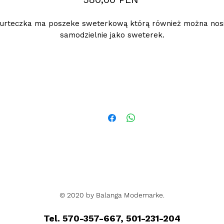
urteczka ma poszeke sweterkową którą również można nos
samodzielnie jako sweterek.
Podana cena jest cena hurtową netto, obowiazuje przy zakupi
conajmiej 5 szt.
© 2020 by Balanga Modemarke.
Tel. 570-357-667, 501-231-204