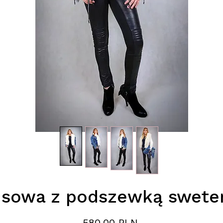
nsowa z podszewką swete
Preis
580,00 PLN