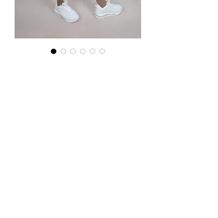
Koszulka z
kwiatkiem
Preis
115,00 PLN
Podana cena jest cena hurtową,
przy zamówieniu minimum 5szt.
Tel.
570-357-667
,
501-231-204