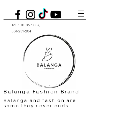
Tel.
570-357-667
,
501-231-204
Balanga Fashion Brand
Balanga and fashion are
same they never ends.