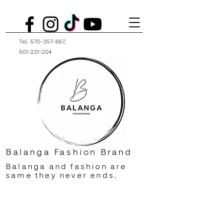
Tel.
570-357-667
,
501-231-204
Balanga Fashion Brand
Balanga and fashion are
same they never ends.