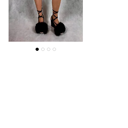
Komplety: top
+ spódniczka
Preis
120,00 PLN
Komplety: top + spódniczka,
dostepne w kolorach kremowym i
ziuelonym.
Podana cena jest cena hurtową
netto, obowiązuje przy zamówieniu