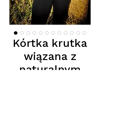
Kórtka krutka
wiązana z
naturalnym
futrem z
jenota
Preis
520,00 PLN
Elegancja w nowoczesnym
wydaniu. Nasza
krótka kurtka