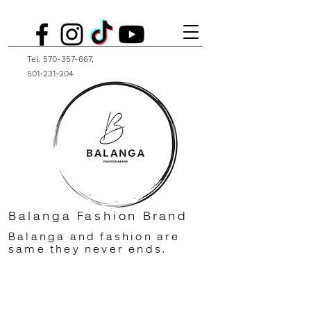
Tel.
570-357-667
,
501-231-204
Balanga Fashion Brand
Balanga and fashion are
same they never ends.