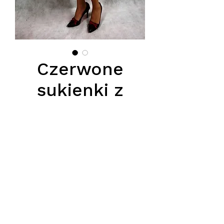
Czerwone
sukienki z
kwiatami na
rękawach.
Preis
210,00 PLN
Czerwone sukienki z kwiatami na
rękawach.
Podana cena jest cena hurtową
netto, obowiązuje przy zamówieniu