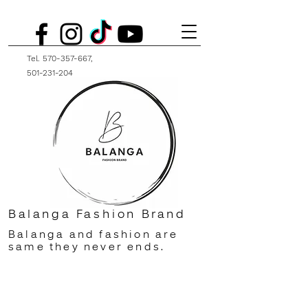
Tel.
570-357-667
,
501-231-204
Balanga Fashion Brand
Balanga and fashion are
same they never ends.