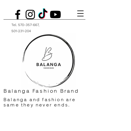
Tel.
570-357-667
,
501-231-204
Balanga Fashion Brand
Balanga and fashion are
same they never ends.