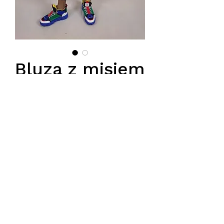
Bluza z misiem
i sciakaczem
na rekawie
Preis
85,00 PLN
Podana cena jest cena hurtową,
przy zamówieniu minimum 5szt.
Tel.
570-357-667
,