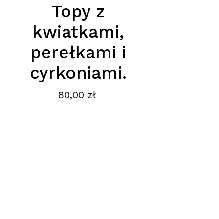
Topy z
kwiatkami,
perełkami i
cyrkoniami.
Cena
80,00 zł
Topy z kwiatkami, perełkami i
cyrkoniami. dostepne w kolrze
czarnym i kremowym.
Podana cena jest cena hurtową
netto, obowiązuje przy zamówieniu
minimum 5szt.
Adres
:
Ptak Fashion City, Hala