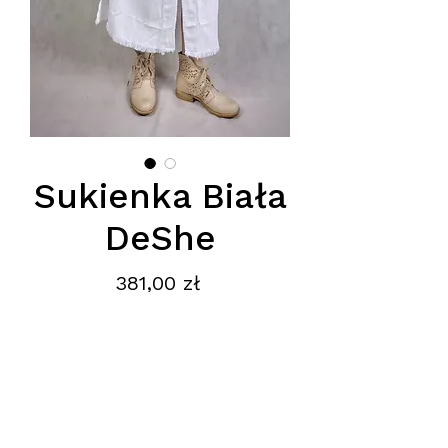
Sukienka Biała
DeShe
Cena
381,00 zł
Podana cena jest ceną hurtową,
obowiązuje przy zakupie minimum
paczki.