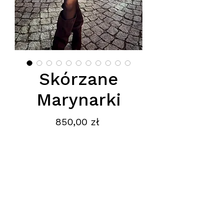
Skórzane
Marynarki
Cena
850,00 zł
Podana cena jest cena hurtową
netto, obowiązuje przy zamówieniu
minimum 5szt.
Adres
: