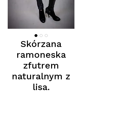
Skórzana
ramoneska
zfutrem
naturalnym z
lisa.
Cena
1450,00 zł
Podana cena jest cena hurtową