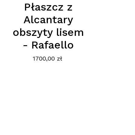
Płaszcz z
Alcantary
obszyty lisem
- Rafaello
Cena
1700,00 zł
Podana cena jest cena hurtową
netto, obowiazuje przy zakupie
conajmiej 5 szt.
Adres
:
Ptak Fashion City, Hala