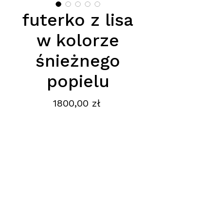
futerko z lisa
w kolorze
śnieżnego
popielu
Cena
1800,00 zł
Elegancja, subtelność i
ponadczasowy styl —
futerko w
kolorze śnieżnego popielu
to
model, który zachwyca swoją
lekkością i wyjątkowym odcieniem
balansującym pomiędzy bielą a
Adres
:
delikatnym szarym tonem. Ten
luksusowy produkt został
Ptak Fashion City, Hala