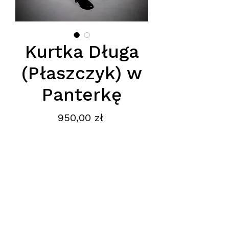
Kurtka Długa
(Płaszczyk) w
Panterkę
Cena
950,00 zł
Kurtka posiada naturalne obszycie
i wypełnienie puchowe.
Podana cena jest cena hurtową
netto, obowiązuje przy zakupie
minimum 5 szt.
Adres
: