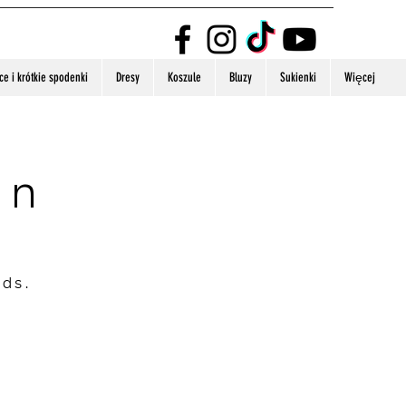
e i krótkie spodenki
Dresy
Koszule
Bluzy
Sukienki
Więcej
on
nds.