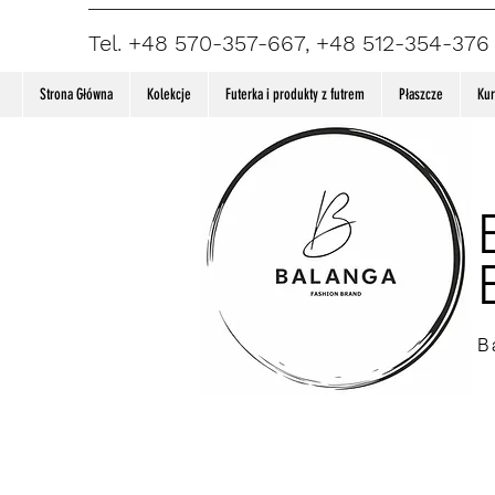
Tel. +48 570-357-667, +48 512-354-376
Strona Główna
Kolekcje
Futerka i produkty z futrem
Płaszcze
Kur
B