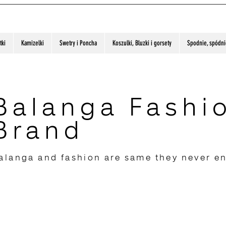
tki
Kamizelki
Swetry i Poncha
Koszulki, Bluzki i gorsety
Spodnie, spódnic
Balanga Fashi
Brand
alanga and fashion are same they never e