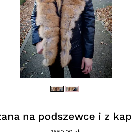
zana na podszewce i z kapt
Cena
1550,00 zł