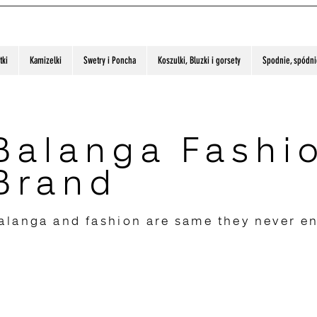
tki
Kamizelki
Swetry i Poncha
Koszulki, Bluzki i gorsety
Spodnie, spódnic
Balanga Fashi
Brand
alanga and fashion are same they never e