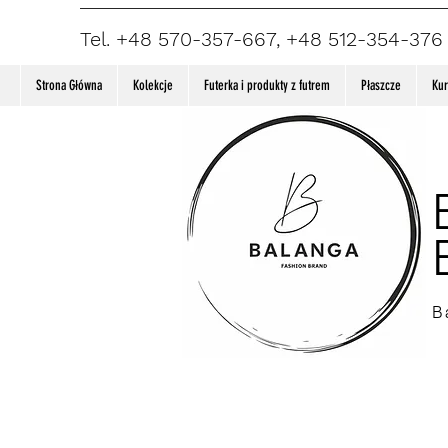
Tel. +48 570-357-667, +48 512-354-376
Strona Główna
Kolekcje
Futerka i produkty z futrem
Płaszcze
Kur
B