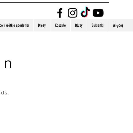
e i krótkie spodenki
Dresy
Koszule
Bluzy
Sukienki
Więcej
on
nds.