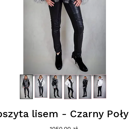
szyta lisem - Czarny Poły
Cena
1050,00 zł