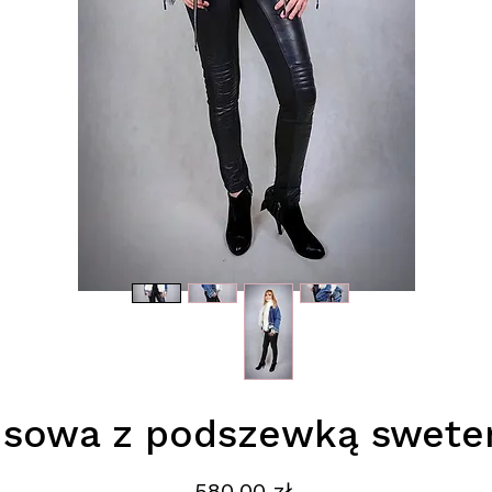
nsowa z podszewką swete
Cena
580,00 zł