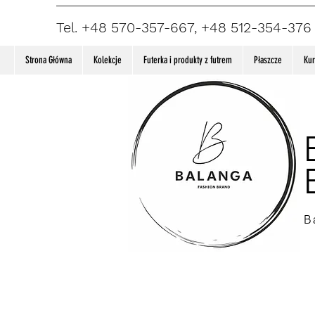
Tel. +48 570-357-667, +48 512-354-376
Strona Główna
Kolekcje
Futerka i produkty z futrem
Płaszcze
Kur
B