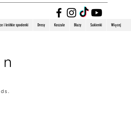
e i krótkie spodenki
Dresy
Koszule
Bluzy
Sukienki
Więcej
on
nds.