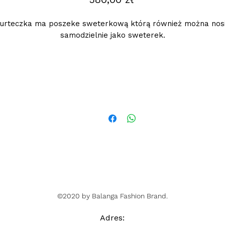
urteczka ma poszeke sweterkową którą również można nos
samodzielnie jako sweterek.
Podana cena jest cena hurtową netto, obowiazuje przy zakupi
conajmiej 5 szt.
©2020 by Balanga Fashion Brand.
Adres
: