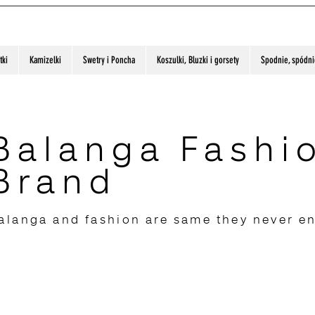
tki
Kamizelki
Swetry i Poncha
Koszulki, Bluzki i gorsety
Spodnie, spódnic
Balanga Fashi
Brand
alanga and fashion are same they never e