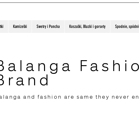
tki
Kamizelki
Swetry i Poncha
Koszulki, Bluzki i gorsety
Spodnie, spódnic
Balanga Fashi
Brand
alanga and fashion are same they never e