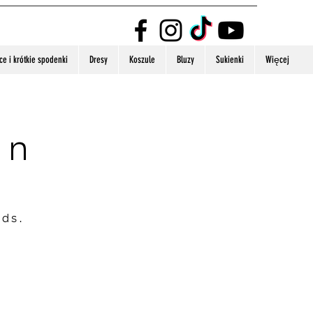
e i krótkie spodenki
Dresy
Koszule
Bluzy
Sukienki
Więcej
on
nds.