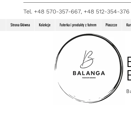
Tel. +48 570-357-667, +48 512-354-376
Strona Główna
Kolekcje
Futerka i produkty z futrem
Płaszcze
Kur
B