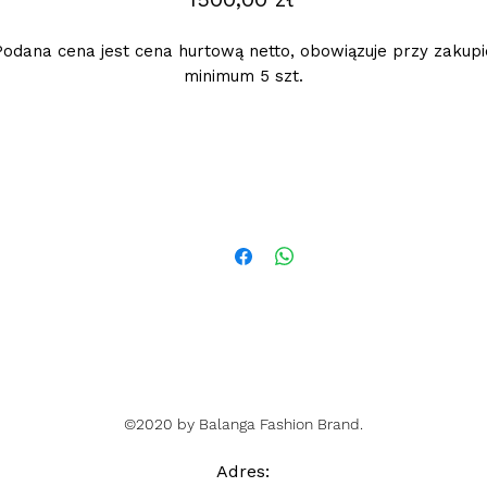
Podana cena jest cena hurtową netto, obowiązuje przy zakupi
minimum 5 szt.
Futerka posiadają odpinany kaptur oraz odpinane rękawy -
całkowicie lub 3/4. Po odpięciu rękawów można ją nosić jak
kamizelkę.
©2020 by Balanga Fashion Brand.
Adres
: