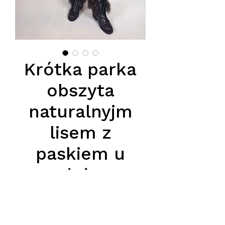
Krótka parka
obszyta
naturalnyjm
lisem z
paskiem u
dołu
Cena
1150,00 zł
Podana cena jest cena Detaliczną