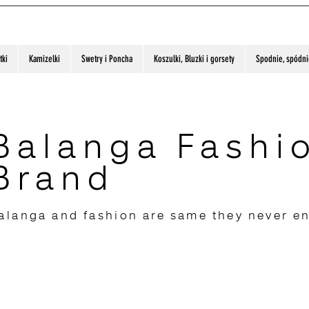
tki
Kamizelki
Swetry i Poncha
Koszulki, Bluzki i gorsety
Spodnie, spódnic
Balanga Fashi
Brand
alanga and fashion are same they never e