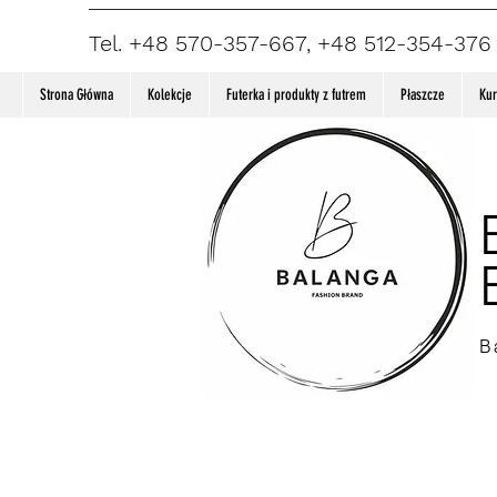
Tel. +48 570-357-667, +48 512-354-376
Strona Główna
Kolekcje
Futerka i produkty z futrem
Płaszcze
Kur
B