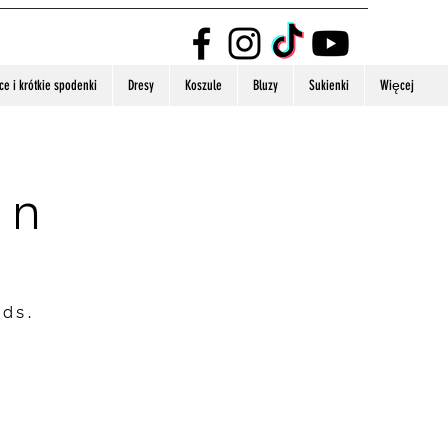
e i krótkie spodenki
Dresy
Koszule
Bluzy
Sukienki
Więcej
on
nds.