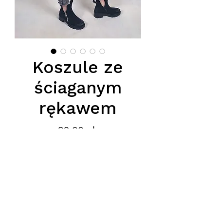
Koszule ze
ściaganym
rękawem
Cena
89,00 zł
Podana cena jest cena hurtową,
przy zamówieniu minimum 5szt.
Adres
: