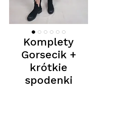
Komplety
Gorsecik +
krótkie
spodenki
Cena
175,00 zł
Podana cena jest cena hurtową,
przy zamówieniu minimum 5szt.