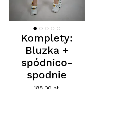
Komplety:
Bluzka +
spódnico-
spodnie
Cena
188,00 zł
Podana cena jest cena hurtową
netto, obowiązuje przy zakupie
minimum 5 szt.