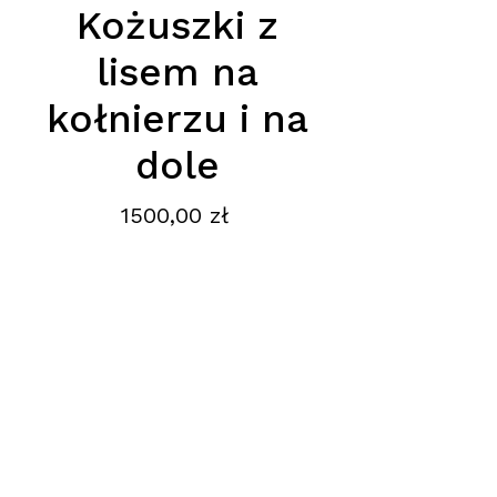
Kożuszki z
lisem na
kołnierzu i na
dole
Cena
1500,00 zł
Podana cena jest cena hurtową
netto, obowiązuje przy zamówieniu
minimum 5szt.
Adres
:
Ptak Fashion City, Hala