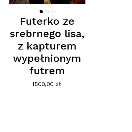
Futerko ze
srebrnego lisa,
z kapturem
wypełnionym
futrem
Cena
1500,00 zł
Futerko ze srebrnego lisa z
kapturem wypełnionym futrem –
elegancja w luksusowym wydaniu
Odkryj prawdziwy kunszt natury i
rzemiosła w jednym projekcie.