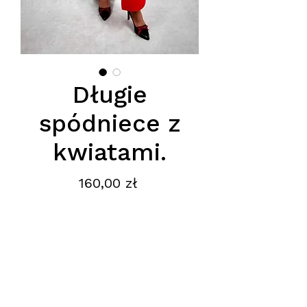
Długie
spódniece z
kwiatami.
Cena
160,00 zł
Podana cena jest cena hurtową
netto, obowiązuje przy zamówieniu
minimum 5szt.