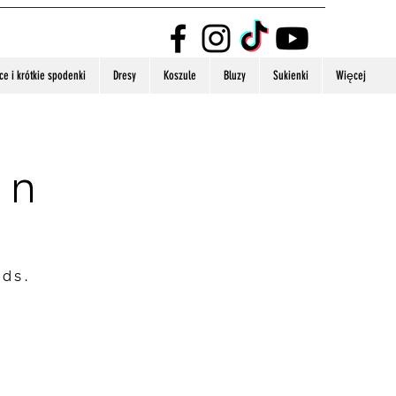
e i krótkie spodenki
Dresy
Koszule
Bluzy
Sukienki
Więcej
on
nds.