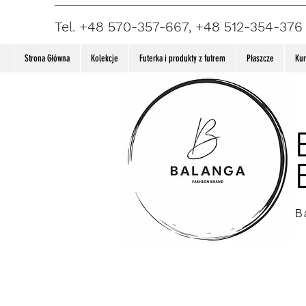
Tel. +48 570-357-667, +48 512-354-376
Strona Główna
Kolekcje
Futerka i produkty z futrem
Płaszcze
Kur
B