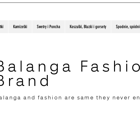
tki
Kamizelki
Swetry i Poncha
Koszulki, Bluzki i gorsety
Spodnie, spódnic
Balanga Fashi
Brand
alanga and fashion are same they never e